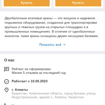
Купить
Купить
Двухбалочные козловые краны — это мощное и надежное
подъемное оборудование, созданное для транспортировки
крупных и тяжелых грузов на открытых площадках и в
промышленных помещениях. В отличие от однобалочных
аналогов, такие краны оснащены двумя несущими балками,
что обеспечивает повышенную грузоподъемность и
Показать всё
устойчивость. TURAN KRAN в Казахстане предлагает
двухбалочные
козловые краны
, адаптированные под условия
эксплуатации в разных климатических и промышленных
зонах. Благодаря своей конструкции они подходят для
О нас
интенсивного использования в условиях повышенной
нагрузки, где требуется безопасность и точность
Рейтинг не сформирован
перемещения.
Менее 5 отзывов за последний год
Работает с 10.05.2023
Сферы применения двухбалочных
козловых кранов
г. Алматы
Казахстан, Алматинская область, город Қонаев, улица
Козловые двух-балочные краны востребованы в различных
Индустриальная, здание 1, Алматы, Казахстан
отраслях благодаря их универсальности, мощности и