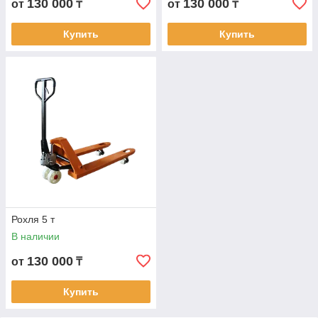
130 000
130 000
от
₸
от
₸
Купить
Купить
Рохля 5 т
В наличии
130 000
от
₸
Купить