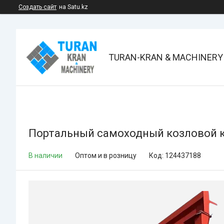
Создать сайт
на Satu.kz
TURAN-KRAN & MACHINERY
Портальный самоходный козловой к
В наличии
Оптом и в розницу
Код:
124437188