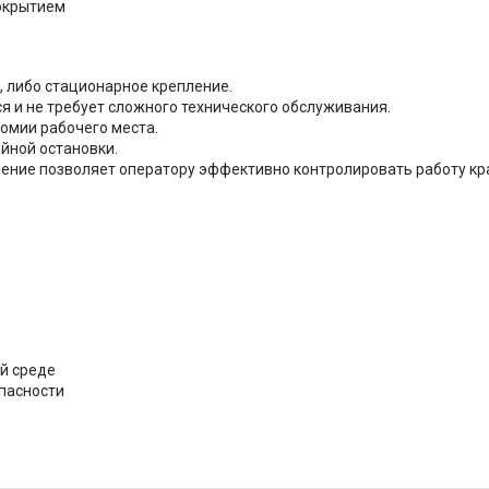
окрытием
либо стационарное крепление.
 и не требует сложного технического обслуживания.
омии рабочего места.
йной остановки.
ние позволяет оператору эффективно контролировать работу кр
й среде
пасности