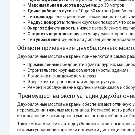
Максимальная высота подъема
: до 30 метров
Длина рабочего пути
: от 10 до 50 метров (или боле
Тип привода
: электрический, с возможностью регу
Радиус поворота
: полный круговой поворот, что о
Энергоэффективность
: низкое потребление энерги
Скорость передвижения
: регулируемая скорость д
Тип управления
: ручное или дистанционное управл
Области применения двухбалочных мост
Двухбалочные мостовые краны применяются в самых различ
Промышленные предприятия (металлургия, машинос
Строительство крупных объектов (мосты, здания)
Логистика и складские комплексы
Энергетика и транспортная инфраструктура
Ремонт и обслуживание крупных механизмов и обор
Преимущества эксплуатации двухбалочн
Двухбалочные мостовые краны обеспечивают отличную ус
перемещении тяжелых материалов. Их способность работа
использование таких кранов уменьшает потребность в б
Также стоит отметить, что двухбалочные мостовые кран
системы управления, датчики нагрузки и дистанционное у