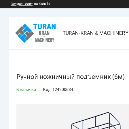
Создать сайт
на Satu.kz
TURAN-KRAN & MACHINERY
Ручной ножничный подъемник (6м)
В наличии
Код:
124200634