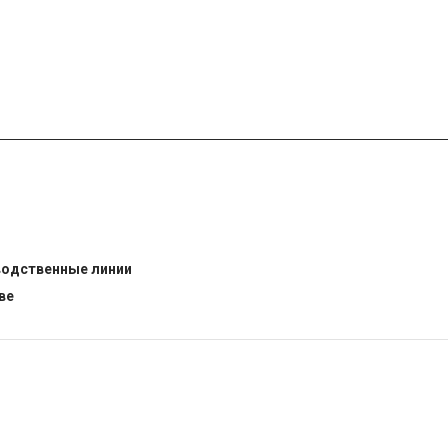
водственные линии
ве