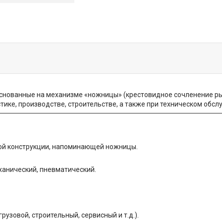
снованные на механизме «ножницы» (крестовидное сочленение ры
тике, производстве, строительстве, а также при техническом обс
ой конструкции, напоминающей ножницы.
ханический, пневматический.
грузовой, строительный, сервисный и т.д.).