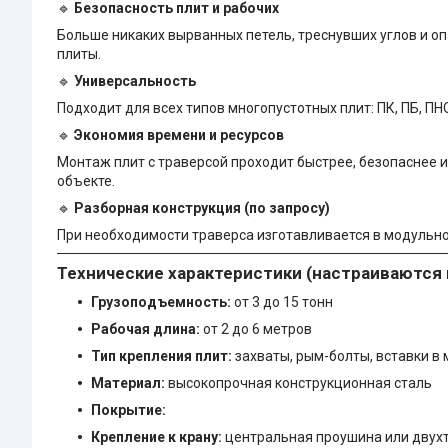
🔹
Безопасность плит и рабочих
Больше никаких вырванных петель, треснувших углов и о
плиты.
🔹
Универсальность
Подходит для всех типов многопустотных плит: ПК, ПБ, П
🔹
Экономия времени и ресурсов
Монтаж плит с траверсой проходит быстрее, безопаснее 
объекте.
🔹
Разборная конструкция (по запросу)
При необходимости траверса изготавливается в модульно
Технические характеристики (настраиваются п
Грузоподъемность:
от 3 до 15 тонн
Рабочая длина:
от 2 до 6 метров
Тип крепления плит:
захваты, рым-болты, вставки в
Материал:
высокопрочная конструкционная сталь
Покрытие:
Крепление к крану:
центральная проушина или двух