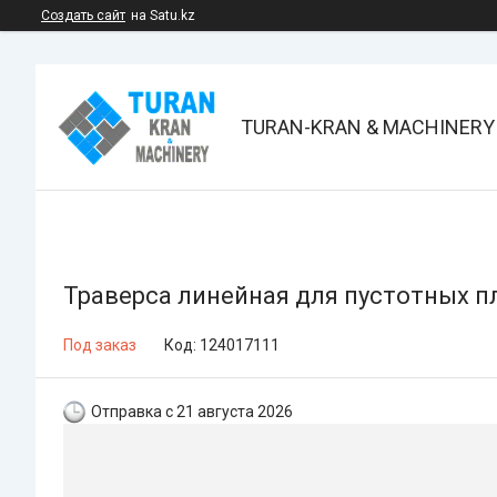
Создать сайт
на Satu.kz
TURAN-KRAN & MACHINERY
Траверса линейная для пустотных п
Под заказ
Код:
124017111
Отправка с 21 августа 2026