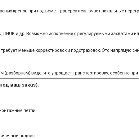
пасных кренов при подъеме. Траверса исключает локальные перегр
НО, ПНОК и др. Возможно исполнение с регулируемыми захватами 
и требует меньше корректировок и подстраховок. Это напрямую с
м (разборном) виде, что упрощает транспортировку, особенно пр
од ваш заказ):
 монтажные петли
точечный подвес