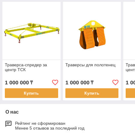
Траверса-спредер за
Траверсы для полотенец
Трав
центр ТСК
цент
1 000 000
1 000 000
1 0
₸
₸
Купить
Купить
О нас
Рейтинг не сформирован
Менее 5 отзывов за последний год