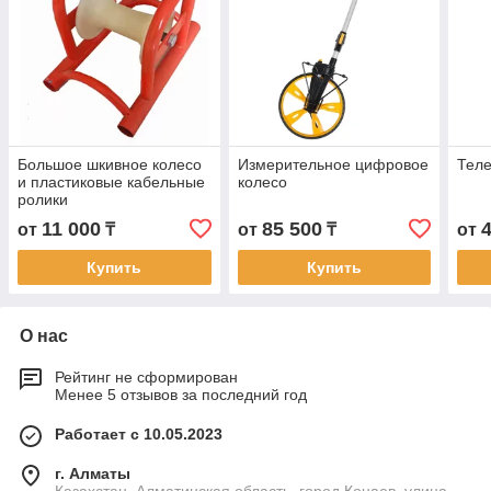
Большое шкивное колесо
Измерительное цифровое
Тел
и пластиковые кабельные
колесо
ролики
11 000
85 500
от
₸
от
₸
от
Купить
Купить
О нас
Рейтинг не сформирован
Менее 5 отзывов за последний год
Работает с 10.05.2023
г. Алматы