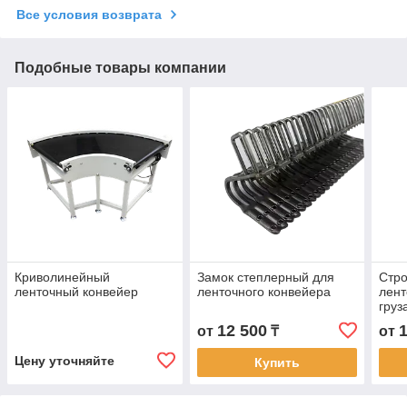
Все условия возврата
Подобные товары компании
Криволинейный
Замок степлерный для
Стро
ленточный конвейер
ленточного конвейера
лент
груз
12 500
от
₸
от
Цену уточняйте
Купить