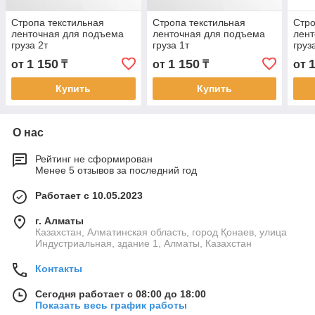
Стропа текстильная
Стропа текстильная
Стро
ленточная для подъема
ленточная для подъема
лент
груза 2т
груза 1т
груз
1 150
1 150
от
₸
от
₸
от
Купить
Купить
О нас
Рейтинг не сформирован
Менее 5 отзывов за последний год
Работает с 10.05.2023
г. Алматы
Казахстан, Алматинская область, город Қонаев, улица
Индустриальная, здание 1, Алматы, Казахстан
Контакты
Сегодня работает с 08:00 до 18:00
Показать весь график работы