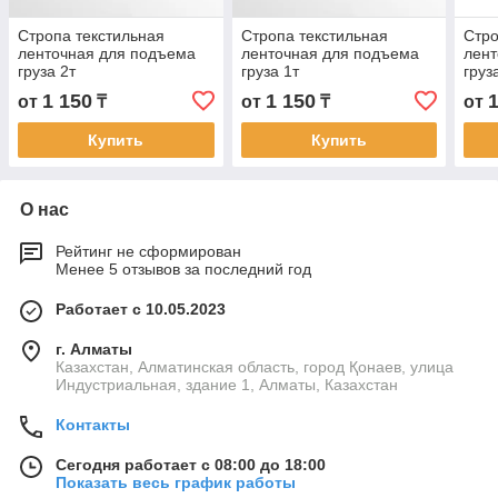
Стропа текстильная
Стропа текстильная
Стро
ленточная для подъема
ленточная для подъема
лент
груза 2т
груза 1т
груз
1 150
1 150
от
₸
от
₸
от
Купить
Купить
О нас
Рейтинг не сформирован
Менее 5 отзывов за последний год
Работает с 10.05.2023
г. Алматы
Казахстан, Алматинская область, город Қонаев, улица
Индустриальная, здание 1, Алматы, Казахстан
Контакты
Сегодня работает с 08:00 до 18:00
Показать весь график работы