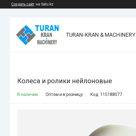
Создать сайт
на Satu.kz
TURAN-KRAN & MACHINERY
Колеса и ролики нейлоновые
В наличии
Оптом и в розницу
Код:
115188077