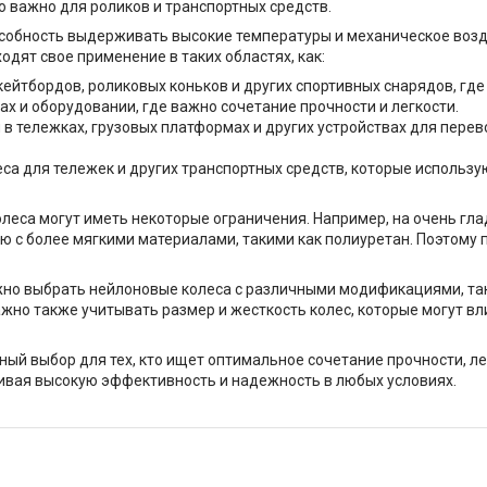
 важно для роликов и транспортных средств.
собность выдерживать высокие температуры и механическое возд
одят свое применение в таких областях, как:
кейтбордов, роликовых коньков и других спортивных снарядов, где
х и оборудовании, где важно сочетание прочности и легкости.
в тележках, грузовых платформах и других устройствах для перево
са для тележек и других транспортных средств, которые использ
олеса могут иметь некоторые ограничения. Например, на очень гла
ию с более мягкими материалами, такими как полиуретан. Поэтому
ожно выбрать нейлоновые колеса с различными модификациями, т
жно также учитывать размер и жесткость колес, которые могут вл
ный выбор для тех, кто ищет оптимальное сочетание прочности, ле
ивая высокую эффективность и надежность в любых условиях.