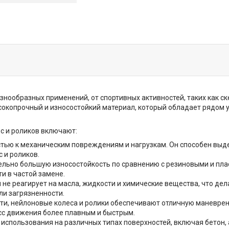
знообразных применений, от спортивных активностей, таких как с
сокопрочный и износостойкий материал, который обладает рядом 
с и роликов включают:
стью к механическим повреждениям и нагрузкам. Он способен выд
 и роликов.
ельно большую износостойкость по сравнению с резиновыми и пла
и в частой замене.
 не реагирует на масла, жидкости и химические вещества, что д
ли загрязненности.
ти, нейлоновые колеса и ролики обеспечивают отличную маневренн
есс движения более плавным и быстрым.
использования на различных типах поверхностей, включая бетон, 